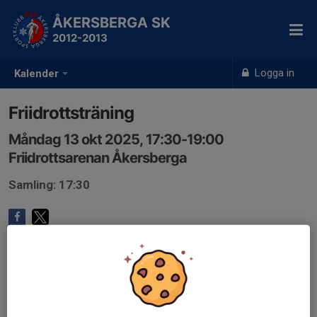
ÅKERSBERGA SK
2012-2013
Logga in
Kalender
Friidrottsträning
Måndag 13 okt 2025, 17:30-19:00
Friidrottsarenan Åkersberga
Samling: 17:30