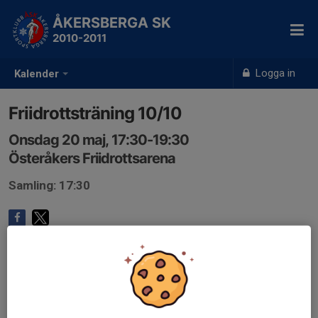
ÅKERSBERGA SK
2010-2011
Logga in
Kalender
Friidrottsträning 10/10
Onsdag 20 maj, 17:30-19:30
Österåkers Friidrottsarena
Samling: 17:30