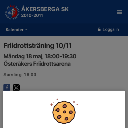
ÅKERSBERGA SK
2010-2011
Logga in
Kalender
Friidrottsträning 10/11
Måndag 18 maj, 18:00-19:30
Österåkers Friidrottsarena
Samling: 18:00