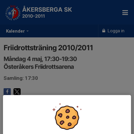
ÅKERSBERGA SK
2010-2011
Logga in
Kalender
Friidrottsträning 2010/2011
Måndag 4 maj, 17:30-19:30
Österåkers Friidrottsarena
Samling: 17:30