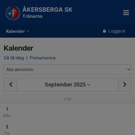
ÅKERSBERGA SK
Tränarna
Logga in
Kalender
Kalender
Gå till idag
|
Prenumerera
September 2025
v.36
1
Mån
2
Tis