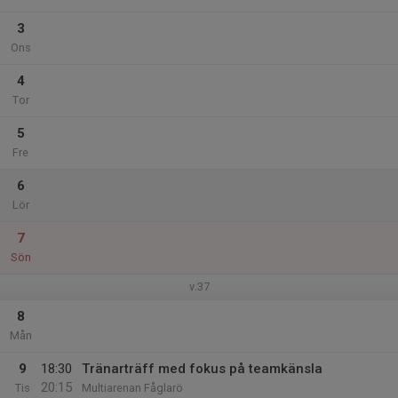
3
Ons
4
Tor
5
Fre
6
Lör
7
Sön
v.37
8
Mån
9
18:30
Tränarträff med fokus på teamkänsla
20:15
Tis
Multiarenan Fåglarö