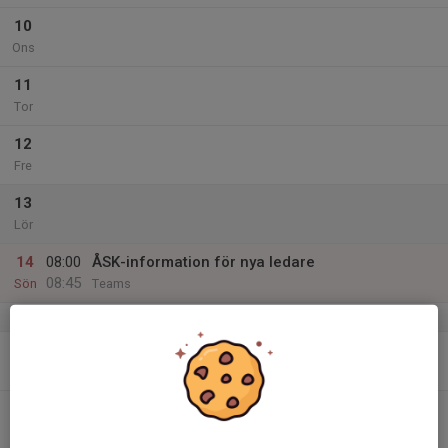
10
Ons
11
Tor
12
Fre
13
Lör
14
08:00
ÅSK-information för nya ledare
08:45
Sön
Teams
v.38
15
Mån
16
Tis