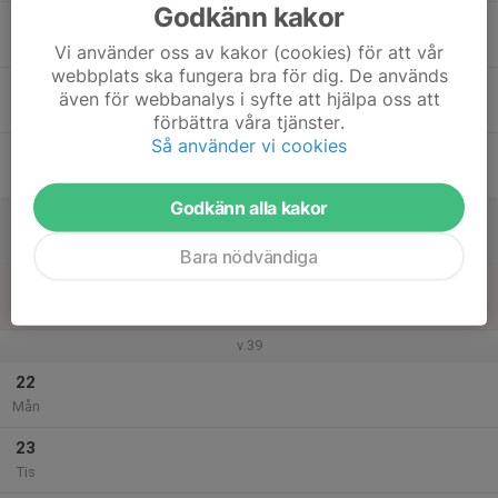
Godkänn kakor
17
Ons
Vi använder oss av kakor (cookies) för att vår
webbplats ska fungera bra för dig. De används
18
även för webbanalys i syfte att hjälpa oss att
Tor
förbättra våra tjänster.
Så använder vi cookies
19
Fre
Godkänn alla kakor
20
Lör
Bara nödvändiga
21
Sön
v.39
22
Mån
23
Tis