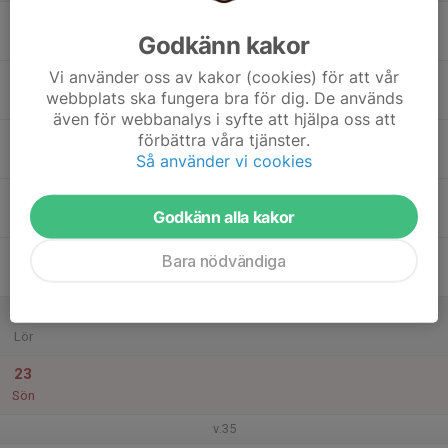
17
Godkänn kakor
Mån
Vi använder oss av kakor (cookies) för att vår
18
webbplats ska fungera bra för dig. De används
Tis
även för webbanalys i syfte att hjälpa oss att
19
förbättra våra tjänster.
Så använder vi cookies
Ons
20
Godkänn alla kakor
Tor
21
Bara nödvändiga
Fre
22
Lör
23
Sön
v.35