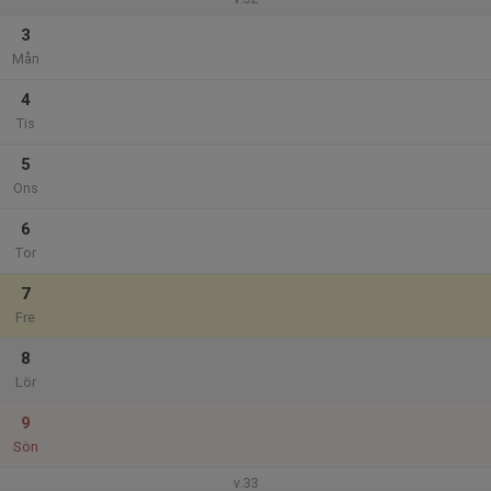
3
Mån
4
Tis
5
Ons
6
Tor
7
Fre
8
Lör
9
Sön
v.33