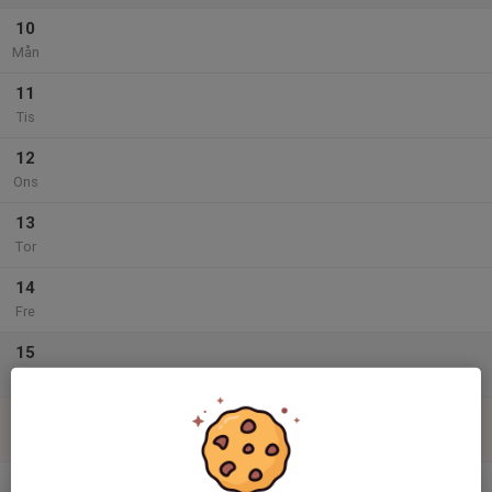
10
Mån
11
Tis
12
Ons
13
Tor
14
Fre
15
Lör
16
Sön
v.34