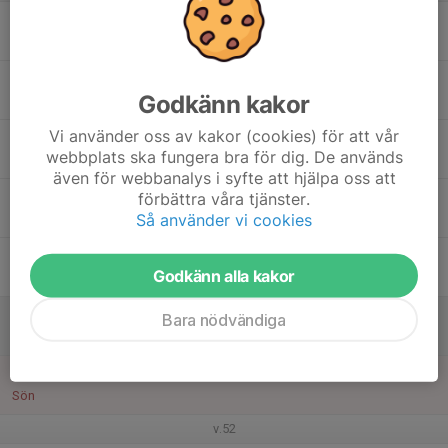
15
Mån
16
Godkänn kakor
Tis
Vi använder oss av kakor (cookies) för att vår
17
20:00
OCR-lopp
webbplats ska fungera bra för dig. De används
20:45
Ons
Teams
även för webbanalys i syfte att hjälpa oss att
18
18:00
Klättring
förbättra våra tjänster.
19:30
Så använder vi cookies
Tor
Klätterhallen, Multiarenan
19
Godkänn alla kakor
Fre
20
Bara nödvändiga
Lör
21
Sön
v.52