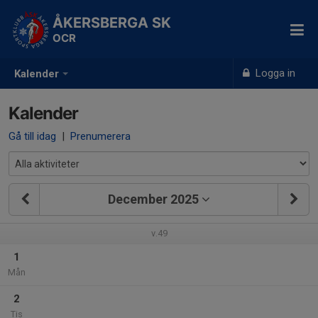
ÅKERSBERGA SK
OCR
Logga in
Kalender
Kalender
Gå till idag
|
Prenumerera
December 2025
v.49
1
Mån
2
Tis