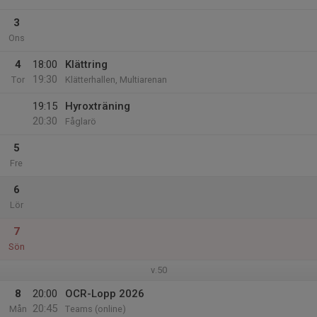
3
Ons
4
18:00
Klättring
19:30
Tor
Klätterhallen, Multiarenan
19:15
Hyroxträning
20:30
Fåglarö
5
Fre
6
Lör
7
Sön
v.50
8
20:00
OCR-Lopp 2026
20:45
Mån
Teams (online)