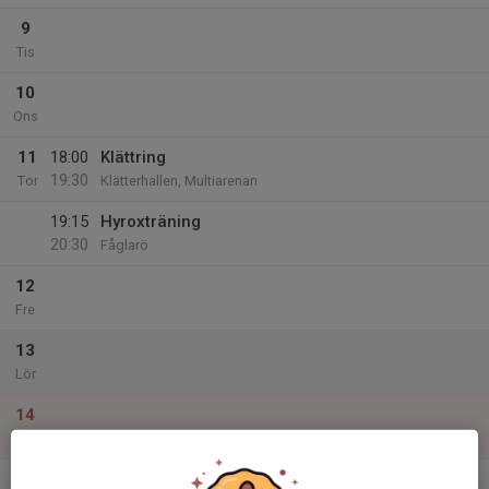
9
Tis
10
Ons
11
18:00
Klättring
19:30
Tor
Klätterhallen, Multiarenan
19:15
Hyroxträning
20:30
Fåglarö
12
Fre
13
Lör
14
Sön
v.51