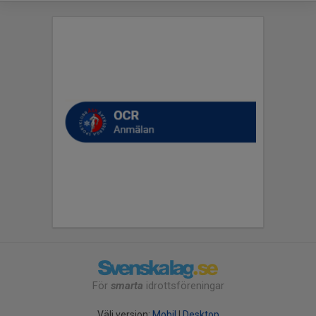
För
smarta
idrottsföreningar
Välj version:
Mobil
|
Desktop