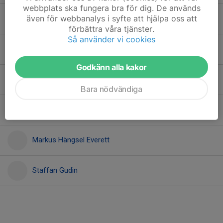
webbplats ska fungera bra för dig. De används
även för webbanalys i syfte att hjälpa oss att
Johan Hultén
förbättra våra tjänster.
Så använder vi cookies
Dolt namn
Godkänn alla kakor
Lotta Cederberg
Bara nödvändiga
Marie Johansson
Markus Hängsel Everett
Staffan Gudin