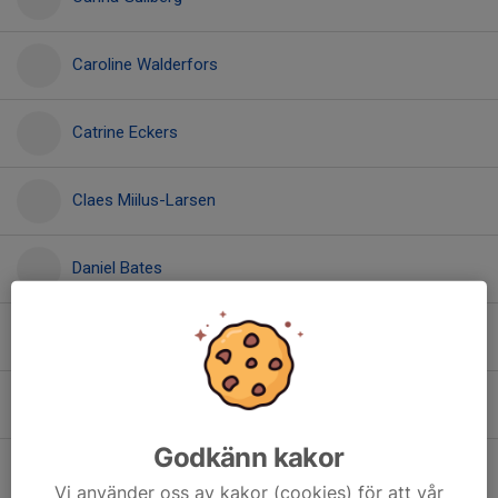
Caroline Walderfors
Catrine Eckers
Claes Miilus-Larsen
Daniel Bates
Daniel Bäckström
Emilia Glans
Godkänn kakor
Ida Karlsson
Vi använder oss av kakor (cookies) för att vår