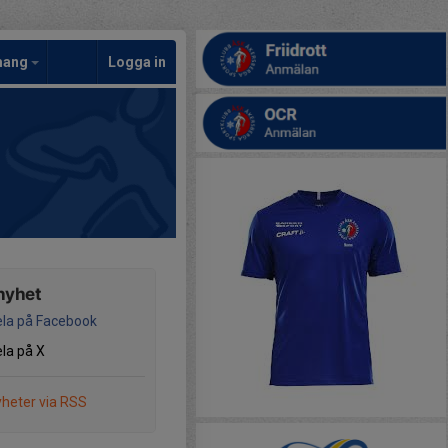
mang
Logga in
nyhet
la på Facebook
la på X
heter via RSS