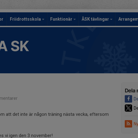
or
Friidrottsskola
Funktionär
ÅSK tävlingar
Arrange
A SK
Dela 
mentarer
De
De
om att det inte är någon träning nästa vecka, eftersom
Ny
es vi igen den 3 november!