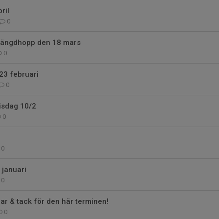
ril
0
i längdhopp den 18 mars
0
 23 februari
0
isdag 10/2
0
0
 januari
0
gar & tack för den här terminen!
0