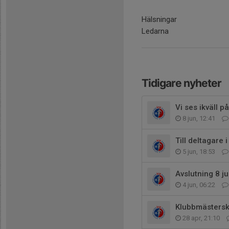
Hälsningar
Ledarna
Tidigare nyheter
Vi ses ikväll p
8 jun, 12:41
Till deltagare 
5 jun, 18:53
Avslutning 8 j
4 jun, 06:22
Klubbmästersk
28 apr, 21:10