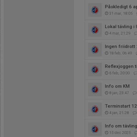
Påskledigt 6 ap
31 mar, 18:05
Lokal tävling 
4 mar, 21:29
Ingen friidrott
18 feb, 06:49
Reflexjoggen t
6 feb, 20:00
Info om KM
8 jan, 23:47
Terminstart 12
4 jan, 21:28
Info om tävlin
15 dec 2025