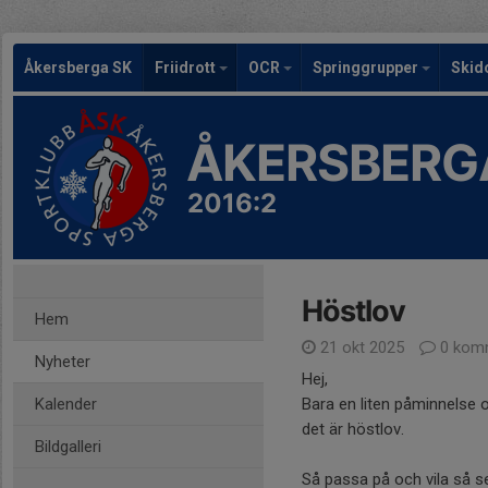
Åkersberga SK
Friidrott
OCR
Springgrupper
Skid
ÅKERSBERG
2016:2
Höstlov
Hem
21 okt 2025
0 kom
Nyheter
Hej,
Kalender
Bara en liten påminnelse 
det är höstlov.
Bildgalleri
Så passa på och vila så s