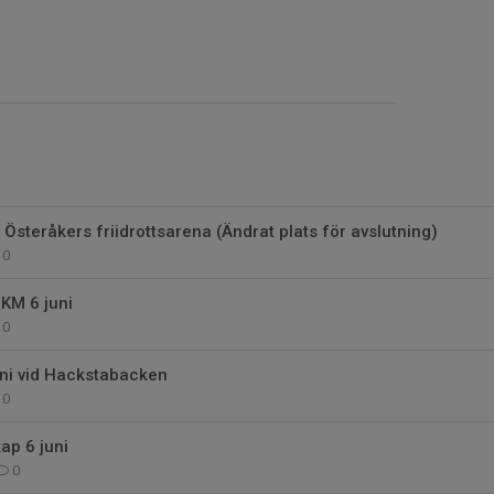
å Österåkers friidrottsarena (Ändrat plats för avslutning)
0
i KM 6 juni
0
uni vid Hackstabacken
0
ap 6 juni
0