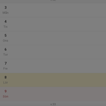
3
Mån
4
Tis
5
Ons
6
Tor
7
Fre
8
Lör
9
Sön
v.33