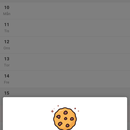
10
Mån
11
Tis
12
Ons
13
Tor
14
Fre
15
Lör
16
Sön
v.34