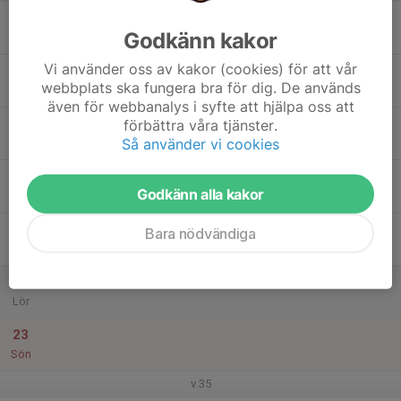
17
Godkänn kakor
Mån
Vi använder oss av kakor (cookies) för att vår
18
webbplats ska fungera bra för dig. De används
Tis
även för webbanalys i syfte att hjälpa oss att
19
förbättra våra tjänster.
Så använder vi cookies
Ons
20
Godkänn alla kakor
Tor
21
Bara nödvändiga
Fre
22
Lör
23
Sön
v.35