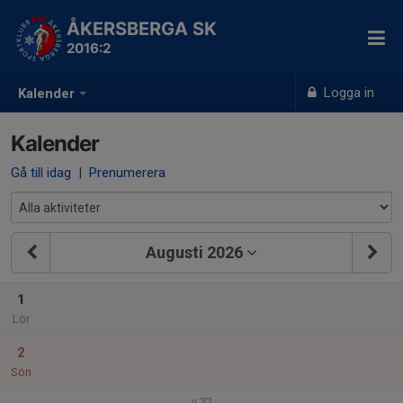
ÅKERSBERGA SK
2016:2
Logga in
Kalender
Kalender
Gå till idag
|
Prenumerera
Augusti 2026
1
Lör
2
Sön
v.32