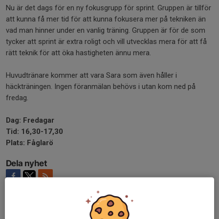
Nu är det dags för en ny fokusgrupp för sprint. Gruppen är tillför
att kunna få mer tid för att kunna fokusera mer på tekniken än
vad man hinner under en vanlig träning. Gruppen är för de som
tycker att sprint är extra roligt och vill utvecklas mera för att få
rätt teknik för att öka hastigheten ännu mera.
Huvudtränare kommer att vara Sara som även håller i
häckträningen. Ingen föranmälan behövs i utan kom ned på
fredag.
Dag: Fredagar
Tid: 16,30-17,30
Plats: Fåglarö
Dela nyhet
Kommentarer