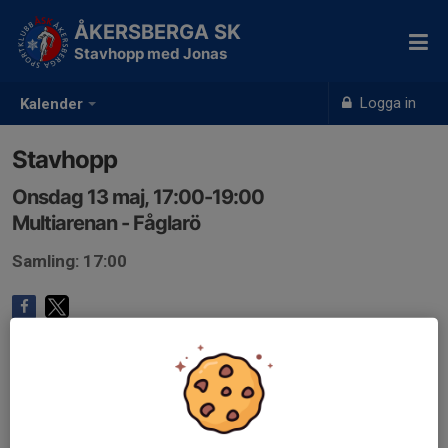
ÅKERSBERGA SK
Stavhopp med Jonas
Logga in
Kalender
Stavhopp
Onsdag 13 maj, 17:00-19:00
Multiarenan - Fåglarö
Samling: 17:00