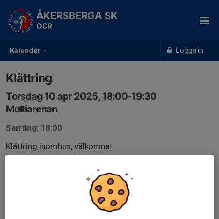
ÅKERSBERGA SK
OCR
Logga in
Kalender
Klättring
Torsdag 10 apr 2025, 18:00-19:30
Multiarenan
Samling: 18:00
Klättring inomhus, välkomna!