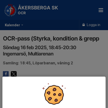
ÅKERSBERGA SK
OCR
Logga in
Kalender
OCR-pass (Styrka, kondition & grepp
Söndag 16 feb 2025, 18:45-20:30
Ingemarsö, Multiarenan
Samling: 18:45, Löparbanan, våning 2