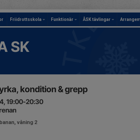
or
Friidrottsskola
Funktionär
ÅSK tävlingar
Arrange
A SK
rka, kondition & grepp
4, 19:00-20:30
arenan
banan, våning 2