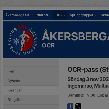
Åkersberga SK
Friidrott
OCR
Springgrupper
Skid
ÅKERSBERG
OCR
OCR-pass (Sty
Hem
Söndag 3 nov 202
Nyheter
Ingemarsö, Multi
Kalender
Samling: 19:00, Löpar
Bildgalleri