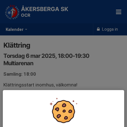
ÅKERSBERGA SK
OCR
Logga in
Kalender
Klättring
Torsdag 6 mar 2025, 18:00-19:30
Multiarenan
Samling: 18:00
Klättringsstart inomhus, välkomna!