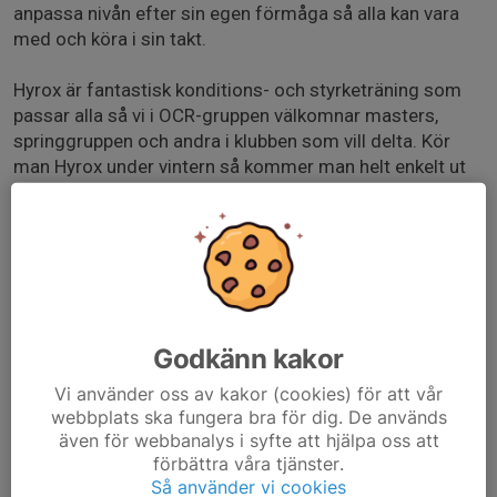
anpassa nivån efter sin egen förmåga så alla kan vara
med och köra i sin takt.
Hyrox är fantastisk konditions- och styrketräning som
passar alla så vi i OCR-gruppen välkomnar masters,
springgruppen och andra i klubben som vill delta. Kör
man Hyrox under vintern så kommer man helt enkelt ut
som en starkare atlet till våren, oavsett vilken gren man
utövar!
Träningen kommer hållas av Daniel Bates som har tränat
Hyrox i 3 år och deltagit i 9 tävlingar där bland annat EM
& VM ingår.
Godkänn kakor
OBS! Man kan endast anmäla sig till passet i Svenska lag
Vi använder oss av kakor (cookies) för att vår
när kallelse skickats ut. Det sker ca 5 dagar innan
webbplats ska fungera bra för dig. De används
aktuellt pass. Vi har inga begränsningar på antal
även för webbanalys i syfte att hjälpa oss att
deltagare på dessa pass- alla ska med!
förbättra våra tjänster.
Så använder vi cookies