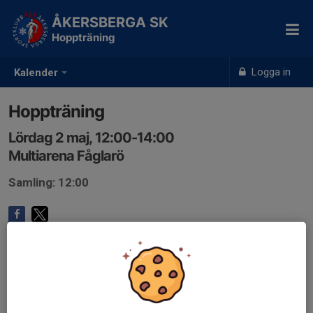
ÅKERSBERGA SK
Hoppträning
Logga in
Kalender
Hoppträning
Lördag 2 maj, 12:00-14:00
Multiarena Fåglarö
Samling: 12:00