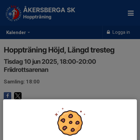
ÅKERSBERGA SK
Hoppträning
Logga in
Kalender
Hoppträning Höjd, Längd tresteg
Tisdag 10 jun 2025, 18:00-20:00
Friidrottsarenan
Samling: 18:00