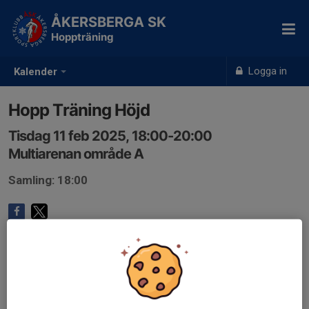
ÅKERSBERGA SK
Hoppträning
Logga in
Kalender
Hopp Träning Höjd
Tisdag 11 feb 2025, 18:00-20:00
Multiarenan område A
Samling: 18:00