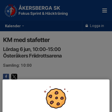
ÅKERSBERGA SK
Fokus Sprint & Häckträning
Logga in
Kalender
KM med stafetter
Lördag 6 jun, 10:00-15:00
Österåkers Friidrottsarena
Samling: 10:00