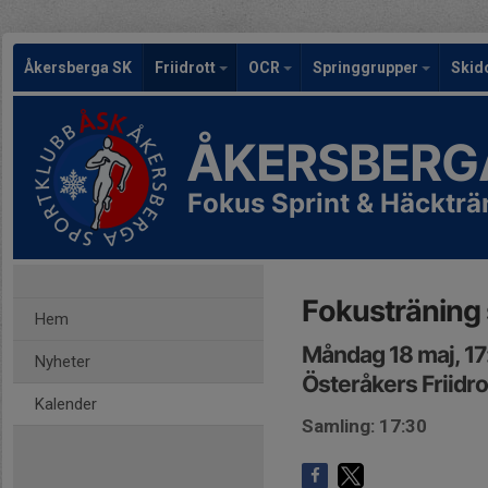
Åkersberga SK
Friidrott
OCR
Springgrupper
Skid
ÅKERSBERG
Fokus Sprint & Häckträ
Fokusträning 
Hem
Måndag 18 maj, 1
Nyheter
Österåkers Friidr
Kalender
Samling: 17:30