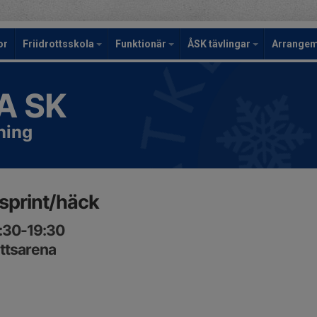
or
Friidrottsskola
Funktionär
ÅSK tävlingar
Arrange
A SK
ning
sprint/häck
7:30-19:30
ottsarena