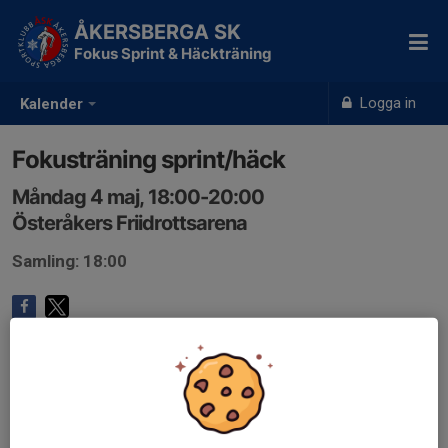
ÅKERSBERGA SK
Fokus Sprint & Häckträning
Logga in
Kalender
Fokusträning sprint/häck
Måndag 4 maj, 18:00-20:00
Österåkers Friidrottsarena
Samling: 18:00