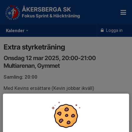
ÅKERSBERGA SK
Fokus Sprint & Häckträning
Logga in
Kalender
Extra styrketräning
Onsdag 12 mar 2025, 20:00-21:00
Multiarenan, Gymmet
Samling: 20:00
Med Kevins ersättare (Kevin jobbar ikväll)