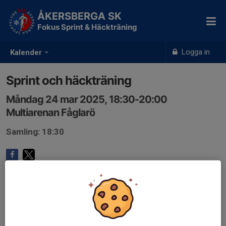
ÅKERSBERGA SK
Fokus Sprint & Häckträning
Logga in
Kalender
Sprint och häckträning
Måndag 24 mar 2025, 18:30-20:00
Multiarenan Fåglarö
Samling: 18:30