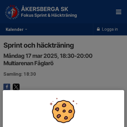
ÅKERSBERGA SK
Fokus Sprint & Häckträning
Logga in
Kalender
Sprint och häckträning
Måndag 17 mar 2025, 18:30-20:00
Multiarenan Fåglarö
Samling: 18:30