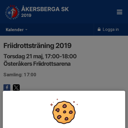
ÅKERSBERGA SK
2019
Logga in
Kalender
Friidrottsträning 2019
Torsdag 21 maj, 17:00-18:00
Österåkers Friidrottsarena
Samling: 17:00