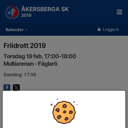
ÅKERSBERGA SK
2019
Logga in
Kalender
Friidrott 2019
Torsdag 19 feb, 17:00-18:00
Multiarenan - Fåglarö
Samling: 17:00