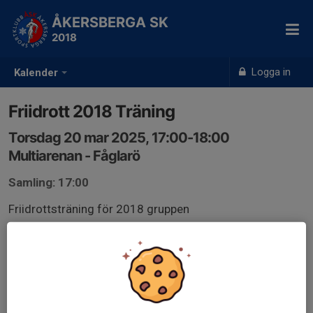
ÅKERSBERGA SK
2018
Logga in
Kalender
Friidrott 2018 Träning
Torsdag 20 mar 2025, 17:00-18:00
Multiarenan - Fåglarö
Samling: 17:00
Friidrottsträning för 2018 gruppen