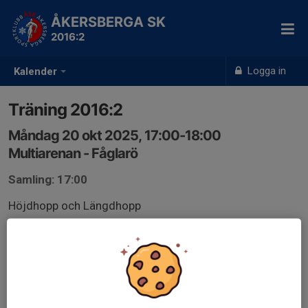
ÅKERSBERGA SK
2016:2
Logga in
Kalender
Träning 2016:2
Måndag 20 okt 2025, 17:00-18:00
Multiarenan - Fåglarö
Samling: 17:00
Höjdhopp och Längdhopp