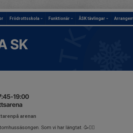
or
Friidrottsskola
Funktionär
ÅSK tävlingar
Arrange
A SK
7:45-19:00
ttsarena
äktarenpå arenan
tomhussäsongen. Som vi har längtat. 🥳🏃‍♂️