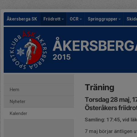
Åkersberga SK
Friidrott
OCR
Springgrupper
Skid
ÅKERSBERG
2015
Träning
Hem
Torsdag 28 maj, 1
Nyheter
Österåkers friidro
Kalender
Samling: 17:45, vid l
7 maj börjar äntligen u