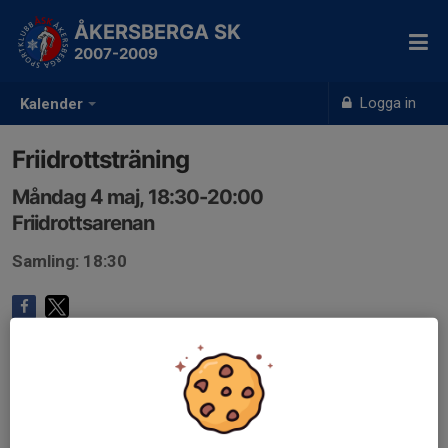
ÅKERSBERGA SK
2007-2009
Logga in
Kalender
Friidrottsträning
Måndag 4 maj, 18:30-20:00
Friidrottsarenan
Samling: 18:30