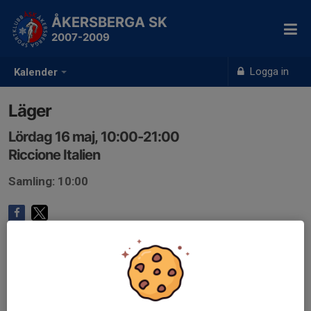
ÅKERSBERGA SK
2007-2009
Logga in
Kalender
Läger
Lördag 16 maj, 10:00-21:00
Riccione Italien
Samling: 10:00