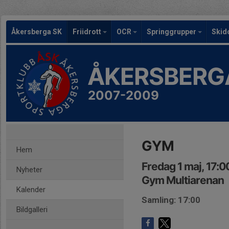
Åkersberga SK
Friidrott
OCR
Springgrupper
Skid
ÅKERSBERG
2007-2009
GYM
Hem
Fredag 1 maj, 17:
Nyheter
Gym Multiarenan
Kalender
Samling: 17:00
Bildgalleri