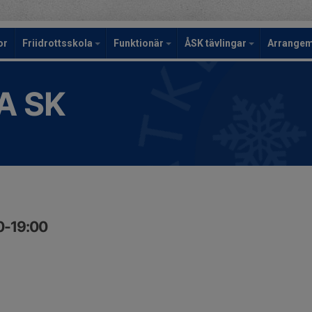
or
Friidrottsskola
Funktionär
ÅSK tävlingar
Arrange
A SK
00-19:00