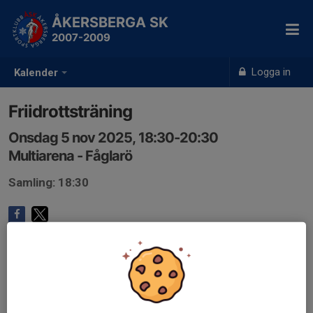
ÅKERSBERGA SK
2007-2009
Logga in
Kalender
Friidrottsträning
Onsdag 5 nov 2025, 18:30-20:30
Multiarena - Fåglarö
Samling: 18:30