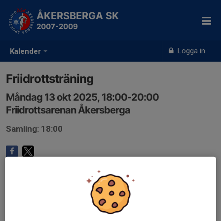
ÅKERSBERGA SK
2007-2009
Logga in
Kalender
Friidrottsträning
Måndag 13 okt 2025, 18:00-20:00
Friidrottsarenan Åkersberga
Samling: 18:00