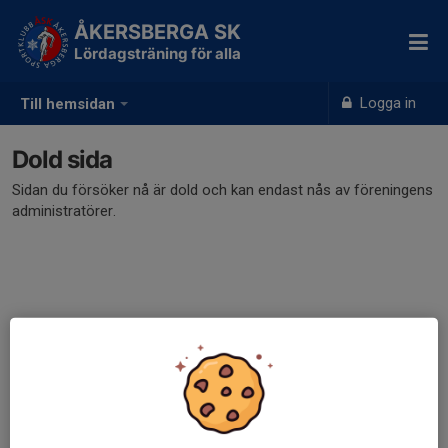
ÅKERSBERGA SK
Lördagsträning för alla
Logga in
Till hemsidan
Dold sida
Sidan du försöker nå är dold och kan endast nås av föreningens
administratörer.