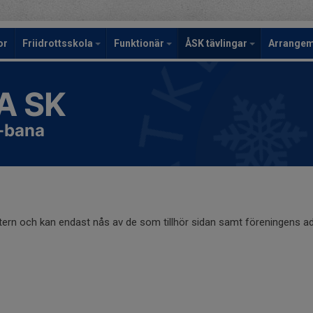
or
Friidrottsskola
Funktionär
ÅSK tävlingar
Arrange
A SK
-bana
ntern och kan endast nås av de som tillhör sidan samt föreningens ad