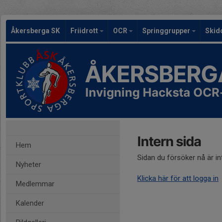
Åkersberga SK
Friidrott
OCR
Springgrupper
Skid
ÅKERSBERG
Invigning Hacksta OCR
Intern sida
Hem
Sidan du försöker nå är i
Nyheter
Klicka här för att logga in
Medlemmar
Kalender